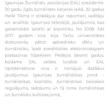
Igaunijas Žurnālistu asociācijas (EAL) prezidente.
30 gadu ilgās žurnālistes karjeras laikā, 20 gadus
Helle Tīkma ir strādājusi par reportieri, vadītāju
un analītiķi Igaunijas televīzijā, jautājumos, kas
galvenokārt saistīti ar ārpolitiku. No 2008. līdz
2017. gadam viņa bija Tartu universitātes
doktorante, pētot sabiedrisko sfēru un
žurnālistiku, īpaši pievēršoties elektroniskajiem
plašsaziņas līdzekļiem. Pēdējos desmit gadus,
būdama EAL valdes locekle un EAL
izpilddirektore, viņa ir risinājusi dažādus
jautājumus Igaunijas žurnālistikas jomā -
žurnālistikas kvalitāte, žurnālistikas tiesiskais
regulējums, radošums un tā loma žurnālistikas
un žurnālistu kultūras jomā
.