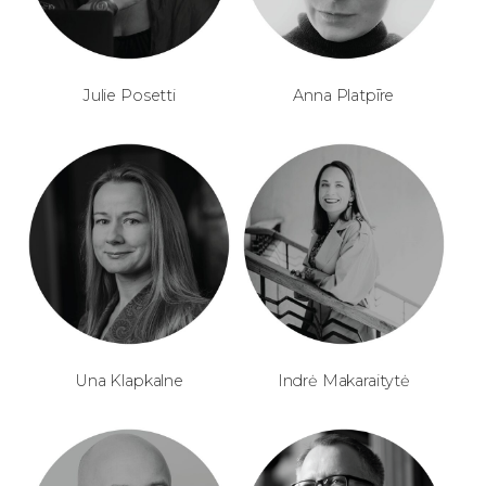
Julie Posetti
Anna Platpīre
Una Klapkalne
Indrė Makaraitytė