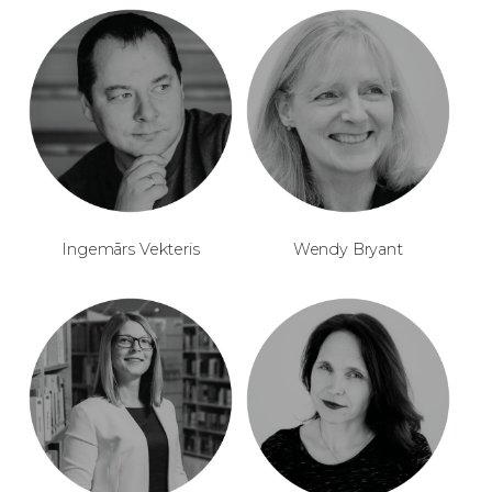
Ingemārs Vekteris
Wendy Bryant