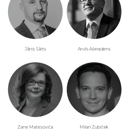
Jānis Sārts
Arvils Ašeradens
Zane Matesoviča
Milan Zubíček